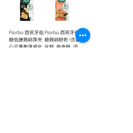
Florbú 西班牙低
Florbú 西班牙低
糖低鹽雜錦厚夾
糖雜錦餅乾 (含威
心忌廉脆薄威化
化餅, 曲奇餅, 消
餅 270g
化餅及早餐餅)
270g
Florbú 西班牙美
Florbú 西班牙低
食厚夾心脆薄威
鹽美食厚夾心脆
化餅 (忌廉可可脆
薄威化餅 (焦糖燉
片) 140g
蛋味) 150g