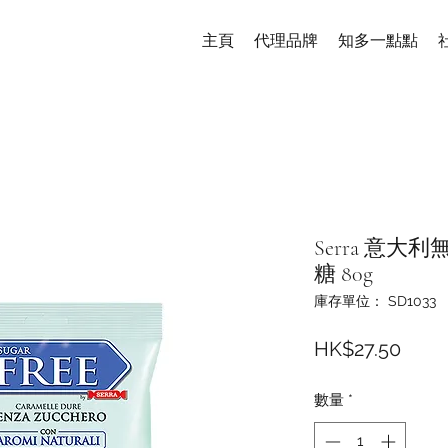
主頁
代理品牌
知多一點點
Serra 意
糖 80g
庫存單位： SD1033
價
HK$27.50
格
數量
*