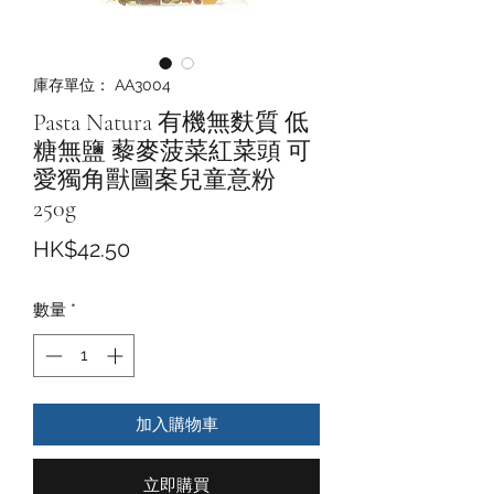
庫存單位： AA3004
Pasta Natura 有機無麩質 低
糖無鹽 藜麥菠菜紅菜頭 可
愛獨角獸圖案兒童意粉
250g
價
HK$42.50
格
數量
*
加入購物車
立即購買