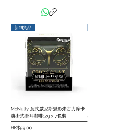
新到貨品
新到貨品
McNulty 意式威尼斯魅影朱古力摩卡
McNulty 意式威尼斯
濾掛式掛耳咖啡12g x 7包裝
掛式掛耳咖啡12g x 7包
價格
價格
HK$99.00
HK$99.00