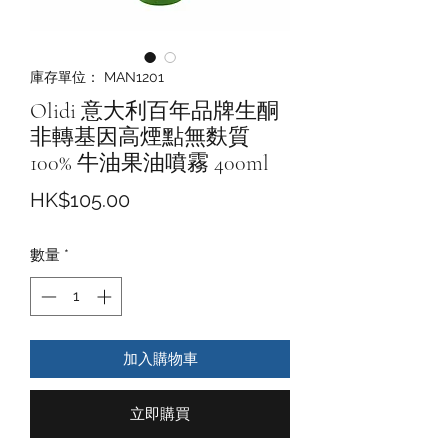
庫存單位： MAN1201
Olidi 意大利百年品牌生酮
非轉基因高煙點無麩質
100% 牛油果油噴霧 400ml
價
HK$105.00
格
數量
*
加入購物車
立即購買