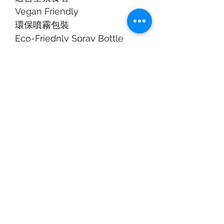
Vegan Friendly
環保噴霧包裝
Eco-Friednly Spray Bottle
可高温煮食 氣炸鍋焗爐良伴
High Smoke Point and Best
Match with Air-Fryer and Oven
意大利入樽
Bottling in Italy
網購導航
新到貨品
新到貨品
購物指南
送貨 及 到倉自提安排
條款及細則
聲明