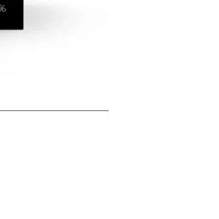
McNulty 意式威尼斯魅影莓果花香
價格
HK$99.00