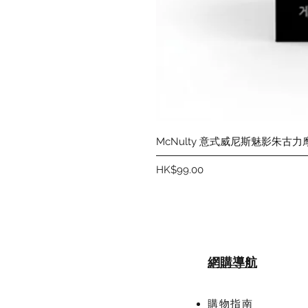
McNulty 意式威尼斯魅影朱古力
價格
HK$99.00
網購導航
購物指南