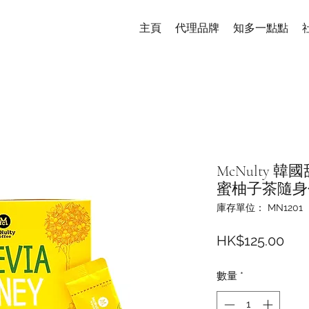
主頁
代理品牌
知多一點點
McNulty
蜜柚子茶隨身包 (15
庫存單位： MN1201
價
HK$125.00
格
數量
*