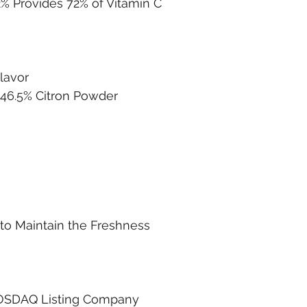
vides 72% of Vitamin C
avor
6.5% Citron Powder
 to Maintain the Freshness
KOSDAQ Listing Company