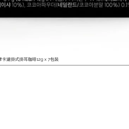
快速瀏覽
摩卡濾掛式掛耳咖啡12g x 7包裝