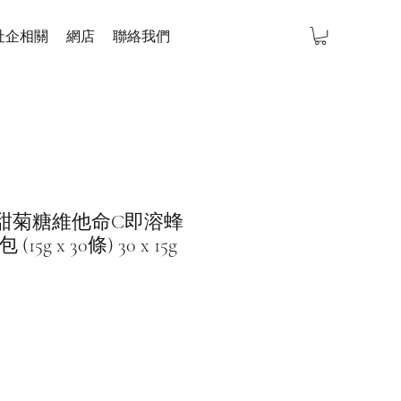
社企相關
網店
聯絡我們
 韓國甜菊糖維他命C即溶蜂
g x 30條) 30 x 15g