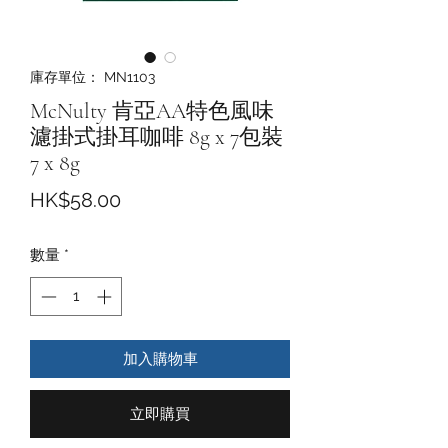
庫存單位： MN1103
McNulty 肯亞AA特色風味
濾掛式掛耳咖啡 8g x 7包裝
7 x 8g
價
HK$58.00
格
數量
*
加入購物車
立即購買