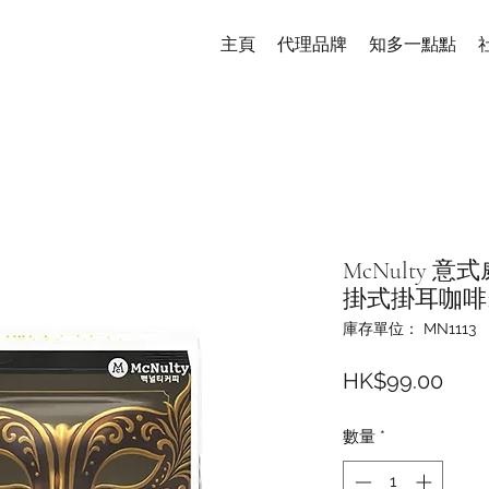
主頁
代理品牌
知多一點點
McNulty
掛式掛耳咖啡12
庫存單位： MN1113
價
HK$99.00
格
數量
*