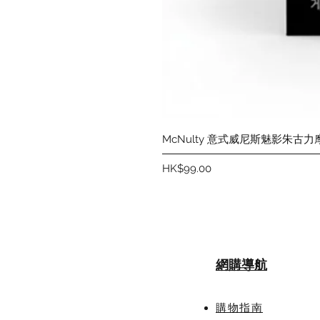
McNulty 意式威尼斯魅影朱古力
價格
HK$99.00
網購導航
購物指南