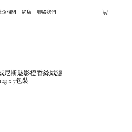
社企相關
網店
聯絡我們
 意式威尼斯魅影橙香絲絨濾
g x 7包裝