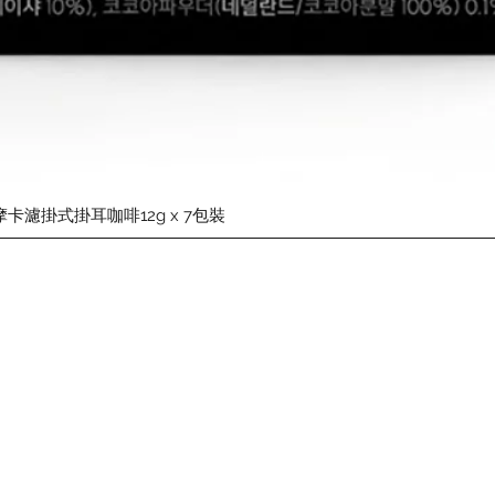
快速瀏覽
摩卡濾掛式掛耳咖啡12g x 7包裝