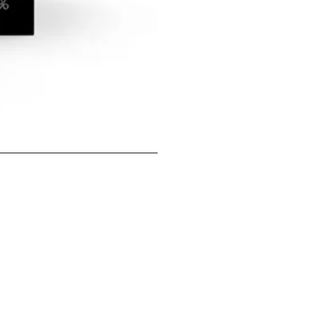
McNulty 意式威尼斯魅影莓果花香
價格
HK$99.00