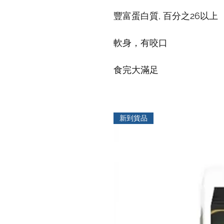
豐富蛋白質, 百分之26以上
軟身，有咬口
食完大滿足
新到貨品