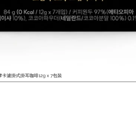
快速瀏覽
摩卡濾掛式掛耳咖啡12g x 7包裝