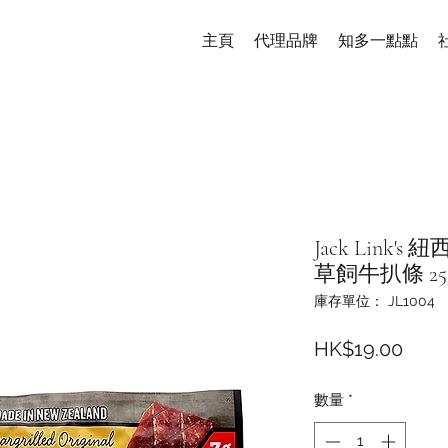
主頁
代理品牌
知多一點點
Jack Link
草飼牛扒條 25
庫存單位： JL1004
價
HK$19.00
格
數量
*