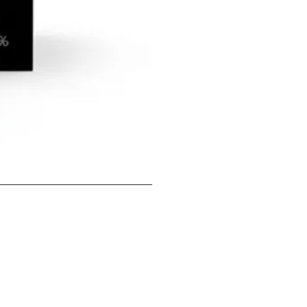
McNulty 意式威尼斯魅影莓果花香
價格
HK$99.00