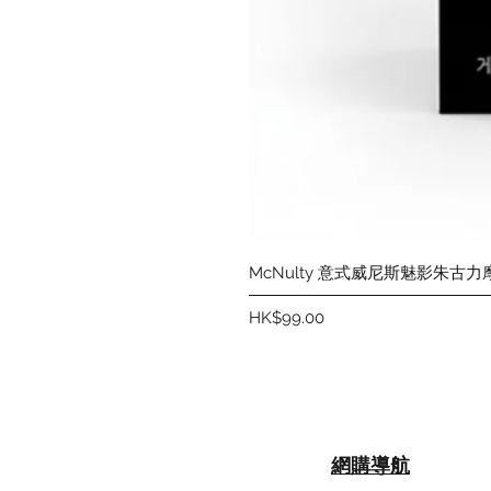
McNulty 意式威尼斯魅影朱古力
價格
HK$99.00
網購導航