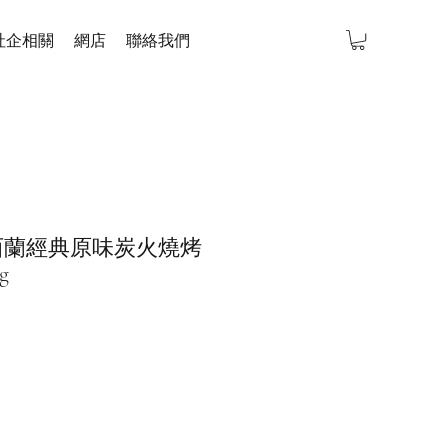
社企相關
網店
聯絡我們
's 紐西蘭經典原味炭火燒烤
g