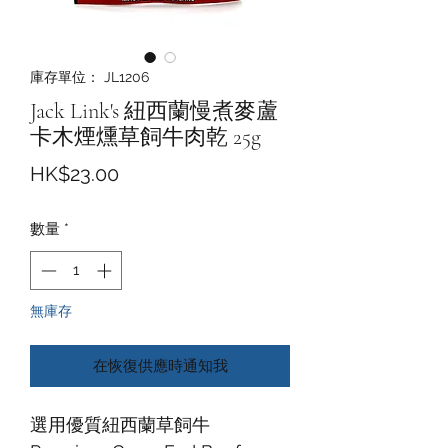
庫存單位： JL1206
Jack Link's 紐西蘭慢煮麥蘆
卡木煙燻草飼牛肉乾 25g
價
HK$23.00
格
數量
*
無庫存
在恢復供應時通知我
選用優質紐西蘭草飼牛