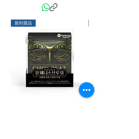
新到貨品
新到貨品
McNulty 意式威尼斯魅影朱古力摩卡
McNulty 意式威尼斯
濾掛式掛耳咖啡12g x 7包裝
掛式掛耳咖啡12g x 7包
價格
價格
HK$99.00
HK$99.00