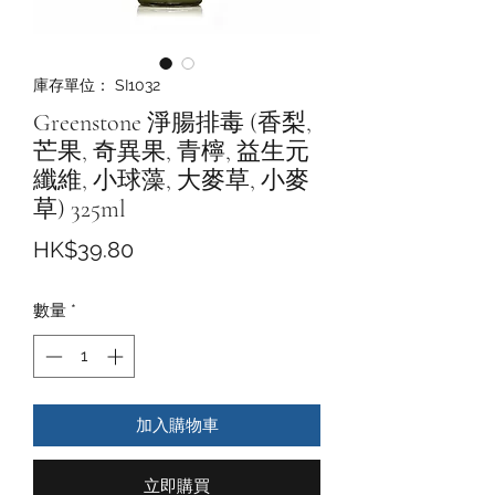
庫存單位： SI1032
Greenstone 淨腸排毒 (香梨,
芒果, 奇異果, 青檸, 益生元
纖維, 小球藻, 大麥草, 小麥
草) 325ml
價
HK$39.80
格
數量
*
加入購物車
立即購買