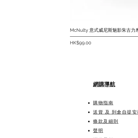
McNulty 意式威尼斯魅影朱古力
價格
HK$99.00
網購導航
購物指南
送貨 及 到倉自提安
條款及細則
聲明