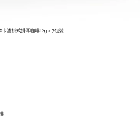
快速瀏覽
摩卡濾掛式掛耳咖啡12g x 7包裝
排