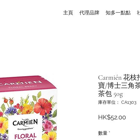
主頁
代理品牌
知多一點點
Carmién 
寶/博士三角茶包
茶包 50g
庫存單位： CA1303
價
HK$52.00
格
數量
*