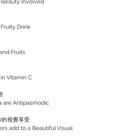
d Beauty involved
Fruity Drink
 and Fruits
 in Vitamin C
用
 are Antipasmodic
秒的視覺享受
rs add to a Beautiful Visual