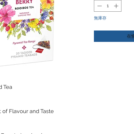
無庫存
在
d Tea
 of Flavour and Taste