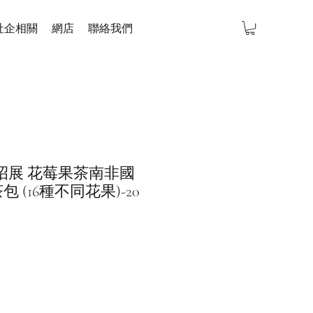
社企相關
網店
聯絡我們
花枝招展 花莓果茶南非國
 (16種不同花果)-20