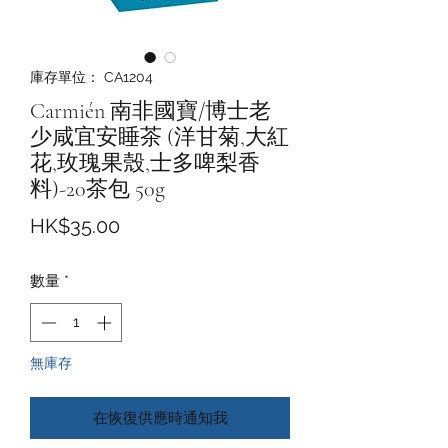
庫存單位： CA1204
Carmién 南非國寶/博士老
少咸宜安睡茶 (洋甘菊,大紅
花,玫瑰果殼,士多啤梨香
料)-20茶包 50g
價
HK$35.00
格
數量
*
無庫存
在恢復供應時通知我