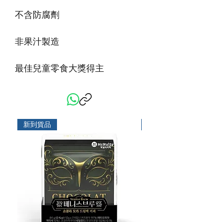
不含防腐劑
非果汁製造
最佳兒童零食大獎得主
新到貨品
新到貨品