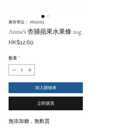
庫存單位： AN2001
Annie's 杏脯蘋果水果條 20g
價
HK$12.60
格
數量
*
加入購物車
立即購買
無添加糖，無麩質