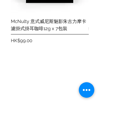
McNulty 意式威尼斯魅影朱古力摩卡
McNulty 意式威尼斯
濾掛式掛耳咖啡12g x 7包裝
掛式掛耳咖啡12g x 7包
價格
價格
HK$99.00
HK$99.00