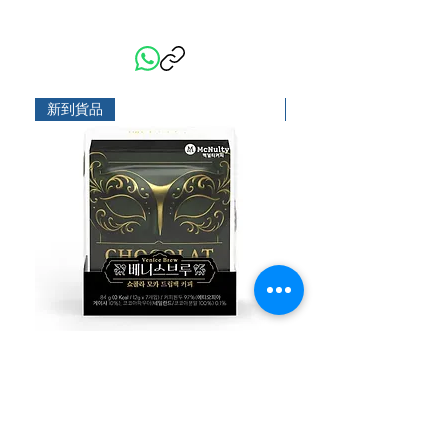
新到貨品
新到貨品
McNulty 意式威尼斯魅影朱古力摩卡
McNulty 意式威尼斯
濾掛式掛耳咖啡12g x 7包裝
掛式掛耳咖啡12g x 7包
價格
價格
HK$99.00
HK$99.00