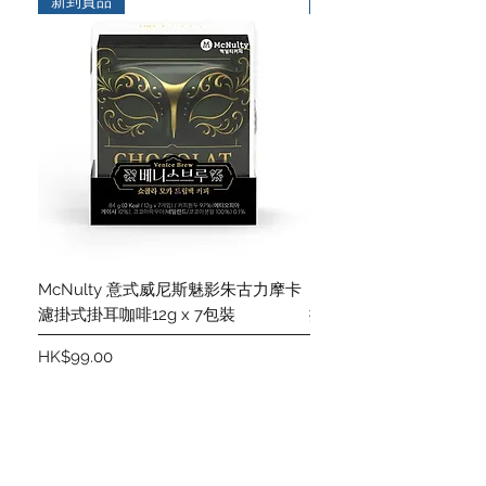
新到貨品
新到貨品
McNulty 意式威尼斯魅影朱古力摩卡
McNulty 意式威尼斯
濾掛式掛耳咖啡12g x 7包裝
掛式掛耳咖啡12g x 7包
價格
價格
HK$99.00
HK$99.00