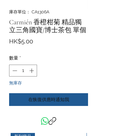
庫存單位： CA1306A
Carmién 香橙柑菊 精品獨
立三角國寶/博士茶包 單個
價
HK$5.00
格
數量
*
無庫存
在恢復供應時通知我